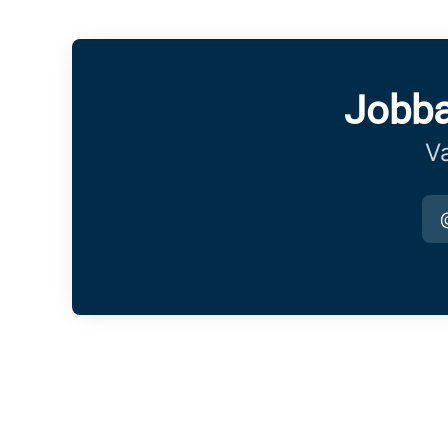
Jobba
Va