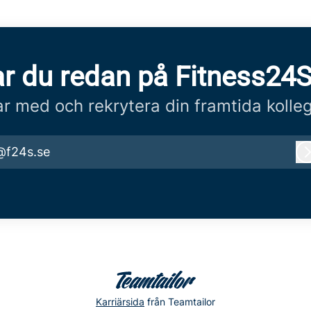
r du redan på Fitness24
r med och rekrytera din framtida kolle
@f24s.se
Karriärsida
från Teamtailor