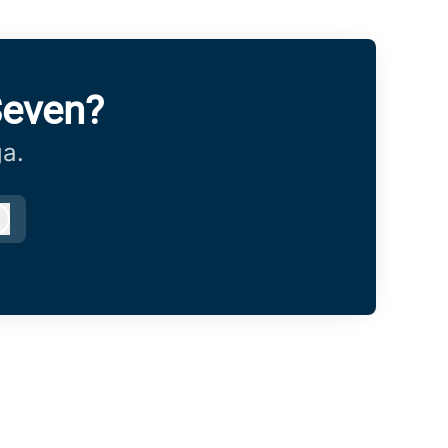
Seven?
ga.
Logga in