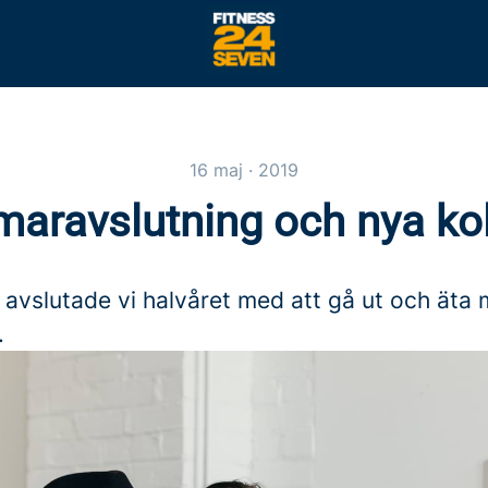
16 maj · 2019
aravslutning och nya kol
 avslutade vi halvåret med att gå ut och äta
.