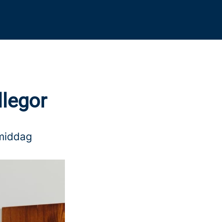
legor
 middag