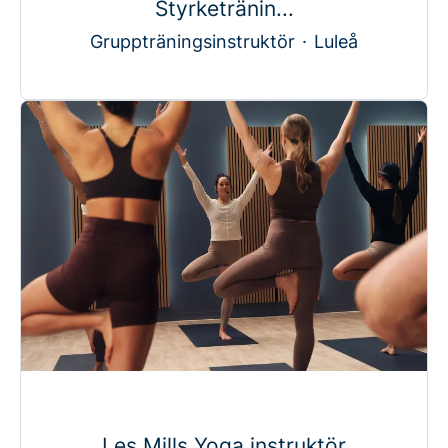
Styrketränin...
Gruppträningsinstruktör
·
Luleå
Les Mills Yoga instruktör