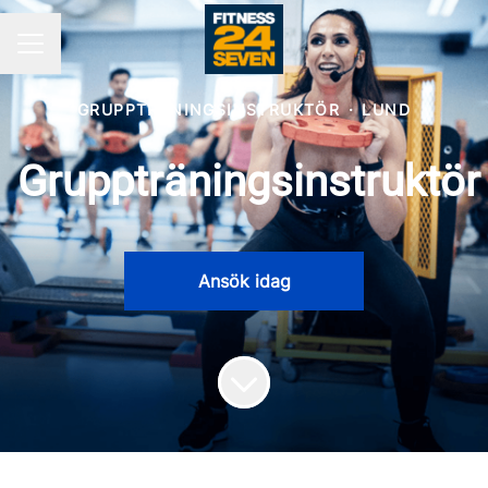
KARRIÄRMENY
GRUPPTRÄNINGSINSTRUKTÖR
·
LUND
Gruppträningsinstruktör
Ansök idag