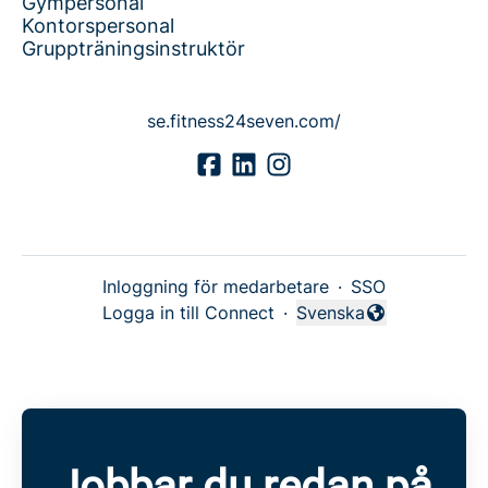
Gympersonal
Kontorspersonal
Gruppträningsinstruktör
se.fitness24seven.com/
Inloggning för medarbetare
·
SSO
Logga in till Connect
·
Svenska
Byt språk
Jobbar du redan på