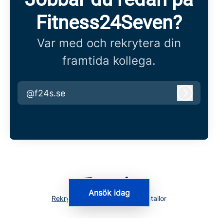
Fitness24Seven?
Var med och rekrytera din
framtida kollega.
@f24s.se
Logga i
Ansök idag
Rekryteringsverktyg
från Teamtailor