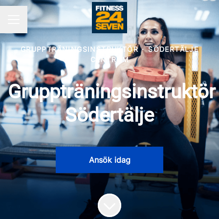
KARRIÄRMENY
GRUPPTRÄNINGSINSTRUKTÖR
·
SÖDERTÄLJE
CENTRUM
Gruppträningsinstruktör
Södertälje
Ansök idag